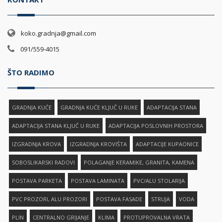
koko.gradnja@gmail.com
091/559-4015
ŠTO RADIMO
GRADNJA KUĆE
GRADNJA KUĆE KLJUČ U RUKE
ADAPTACIJA STANA
ADAPTACIJA STANA KLJUČ U RUKE
ADAPTACIJA POSLOVNIH PROSTORA
IZGRADNJA KROVA
IZGRADNJA KROVIŠTA
ADAPTACIJE KUPAONICE
SOBOSLIKARSKI RADOVI
POLAGANJE KERAMIKE, GRANITA, KAMENA
POSTAVA PARKETA
POSTAVA LAMINATA
PVC/ALU STOLARIJA
PVC PROZORI, ALU PROZORI
POSTAVA FASADE
STRUJA
VODA
PLIN
CENTRALNO GRIJANJE
KLIMA
PROTUPROVALNA VRATA